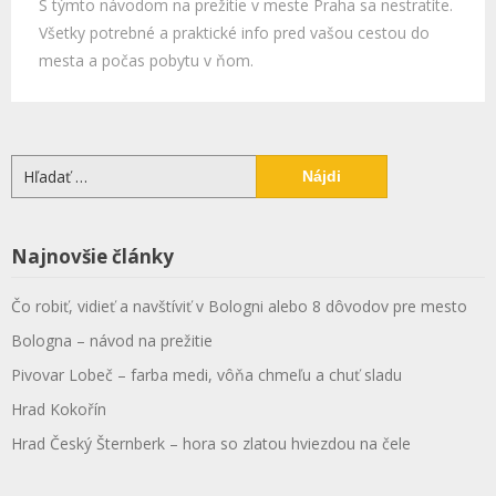
S týmto návodom na prežitie v meste Praha sa nestratíte.
Všetky potrebné a praktické info pred vašou cestou do
mesta a počas pobytu v ňom.
Hľadať:
Najnovšie články
Čo robiť, vidieť a navštíviť v Bologni alebo 8 dôvodov pre mesto
Bologna – návod na prežitie
Pivovar Lobeč – farba medi, vôňa chmeľu a chuť sladu
Hrad Kokořín
Hrad Český Šternberk – hora so zlatou hviezdou na čele