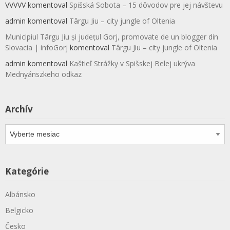
VVVVV
komentoval
Spišská Sobota – 15 dôvodov pre jej návštevu
admin
komentoval
Târgu Jiu – city jungle of Oltenia
Municipiul Târgu Jiu și județul Gorj, promovate de un blogger din
Slovacia | infoGorj
komentoval
Târgu Jiu – city jungle of Oltenia
admin
komentoval
Kaštieľ Strážky v Spišskej Belej ukrýva
Mednyánszkeho odkaz
Archív
Archív
Kategórie
Albánsko
Belgicko
Česko