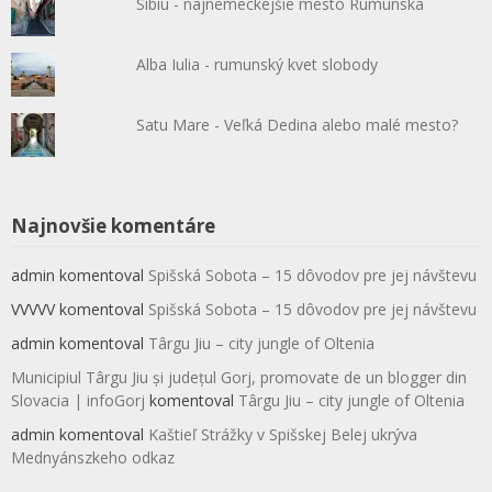
Sibiu - najnemeckejšie mesto Rumunska
Alba Iulia - rumunský kvet slobody
Satu Mare - Veľká Dedina alebo malé mesto?
Najnovšie komentáre
admin
komentoval
Spišská Sobota – 15 dôvodov pre jej návštevu
VVVVV
komentoval
Spišská Sobota – 15 dôvodov pre jej návštevu
admin
komentoval
Târgu Jiu – city jungle of Oltenia
Municipiul Târgu Jiu și județul Gorj, promovate de un blogger din
Slovacia | infoGorj
komentoval
Târgu Jiu – city jungle of Oltenia
admin
komentoval
Kaštieľ Strážky v Spišskej Belej ukrýva
Mednyánszkeho odkaz