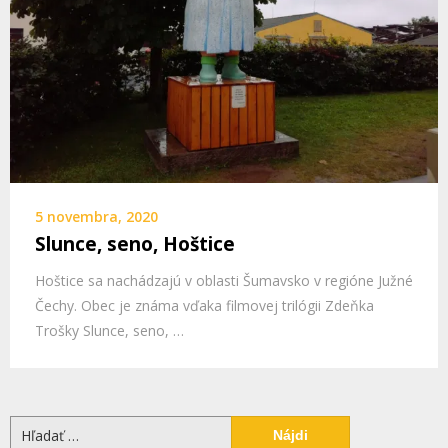
5 novembra, 2020
Slunce, seno, Hoštice
Hoštice sa nachádzajú v oblasti Šumavsko v regióne Južné
Čechy. Obec je známa vďaka filmovej trilógii Zdeňka
Trošky Slunce, seno, …
Hľadať: