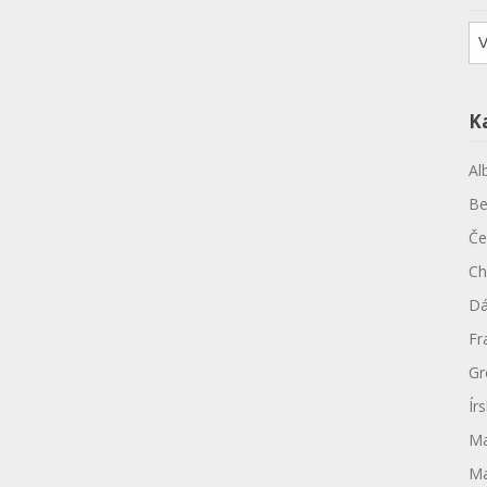
Ar
K
Al
Be
Če
Ch
Dá
Fr
Gr
Ír
Ma
Ma