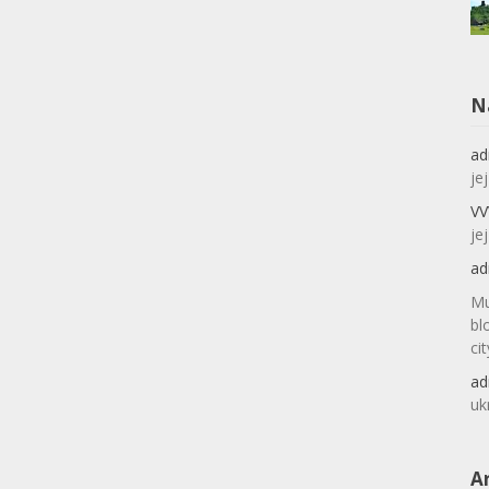
N
ad
je
VV
je
ad
Mu
bl
ci
ad
uk
A