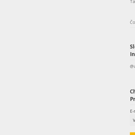
Ta
Čo
S
I
@a
C
Pr
E-