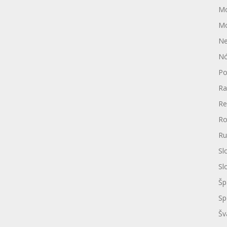
Mo
Mo
N
Nó
Po
Ra
Re
Ro
Ru
Sl
Sl
Šp
Sp
Šv