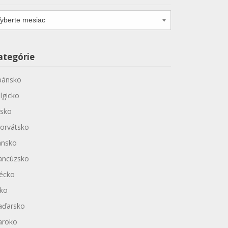
chív
ategórie
bánsko
lgicko
sko
orvátsko
nsko
ancúzsko
écko
sko
ďarsko
roko