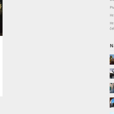
Pi
Hr
Hr
če
N