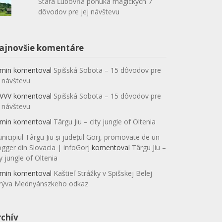
Stará Ľubovňa ponúka magických 7
dôvodov pre jej návštevu
ajnovšie komentáre
min
komentoval
Spišská Sobota – 15 dôvodov pre
j návštevu
VVV
komentoval
Spišská Sobota – 15 dôvodov pre
j návštevu
min
komentoval
Târgu Jiu – city jungle of Oltenia
nicipiul Târgu Jiu și județul Gorj, promovate de un
ogger din Slovacia | infoGorj
komentoval
Târgu Jiu –
ty jungle of Oltenia
min
komentoval
Kaštieľ Strážky v Spišskej Belej
rýva Mednyánszkeho odkaz
rchív