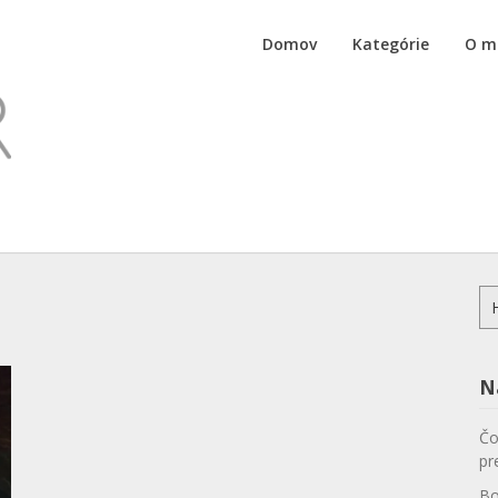
Adam
Domov
Kategórie
O m
Vanecko
Traveller
Food
&
Travel
Blog
Hľ
N
Čo
pr
Bo