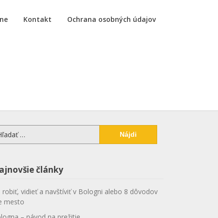
ne
Kontakt
Ochrana osobných údajov
adať:
ajnovšie články
 robiť, vidieť a navštíviť v Bologni alebo 8 dôvodov
e mesto
logna – návod na prežitie