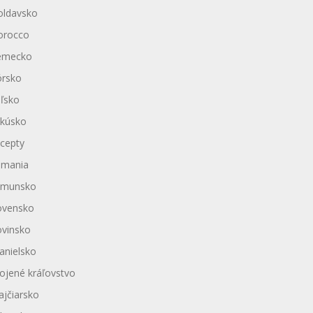
ldavsko
rocco
emecko
rsko
ľsko
kúsko
cepty
mania
munsko
ovensko
ovinsko
anielsko
ojené kráľovstvo
ajčiarsko