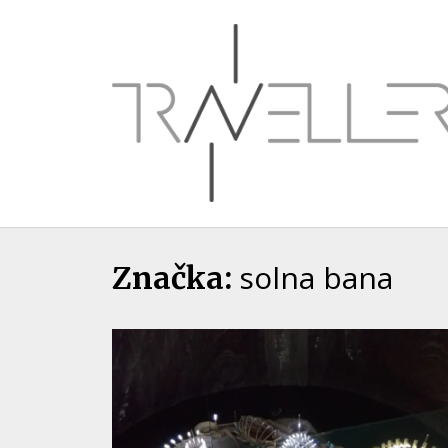
Skip
to
content
solna bana
Značka: