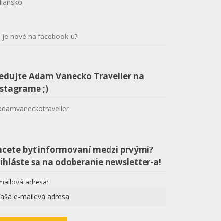
liansko
 je nové na facebook-u?
ledujte Adam Vanecko Traveller na
nstagrame ;)
damvaneckotraveller
hcete byť informovaní medzi prvými?
ihláste sa na odoberanie newsletter-a!
mailová adresa: