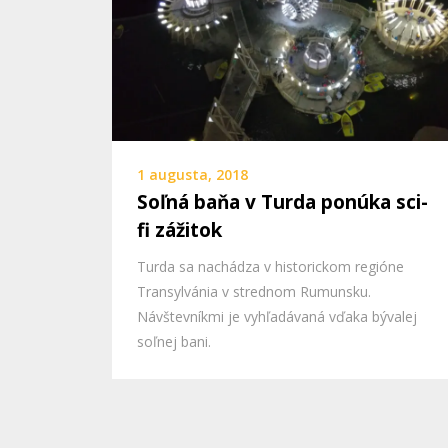
1 augusta, 2018
Soľná baňa v Turda ponúka sci-
fi zážitok
Turda sa nachádza v historickom regióne
Transylvánia v strednom Rumunsku.
Návštevníkmi je vyhľadávaná vďaka bývalej
soľnej bani.