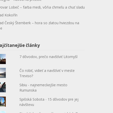
vovar Lobeč – farba medi, vôňa chmeľu a chuť sladu
ad Kokořín
ad Český Šternberk – hora so zlatou hviezdou na
le
ajčítanejšie články
7 dôvodov, prečo navštíviť Litomyšl
Čo robiť, vidieť a navštíviť v meste
Treviso?
Sibiu - najnemeckejšie mesto
Rumunska
Spišská Sobota - 15 dôvodov pre jej
návštevu