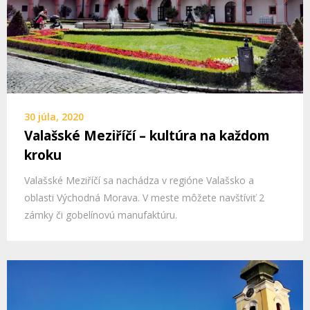
30 júla, 2020
Valašské Meziříčí – kultúra na každom
kroku
Valašské Meziříčí sa nachádza v regióne Valašsko a
oblasti Východná Morava. V meste môžete navštíviť 2
zámky či gobelínovú manufaktúru.