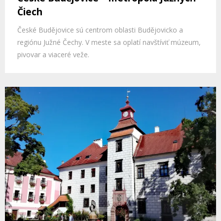
Čiech
České Budějovice sú centrom oblasti Budějovicko a
regiónu Južné Čechy. V meste sa oplatí navštíviť múzeum,
pivovar a viaceré veže.