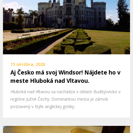
15 októbra, 2020
Aj Česko má svoj Windsor! Nájdete ho v
meste Hluboká nad Vltavou.
Hluboká nad Vltavou sa nachádza v oblasti Budějovicko v
regióne Južné Čechy. Dominantou mesta je zámok
postavený v štýle anglickej gotiky.