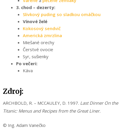
Varené
a
pečené zemiaky
3. chod – dezerty:
Slivkový puding so sladkou omáčkou
Vínové želé
Kokosový sendvič
Americká zmrzlina
Miešané orechy
Čerstvé ovocie
Syr, sušienky
Po večeri:
Káva
Zdroj:
ARCHBOLD, R. – MCCAULEY, D. 1997.
Last Dinner On the
Titanic: Menus and Recipes from the Great Liner.
© Ing. Adam Vanečko