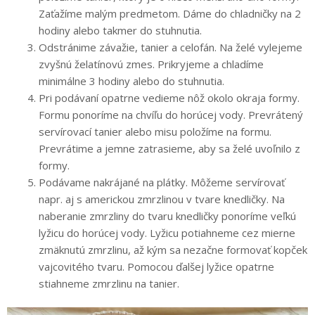
Zaťažíme malým predmetom. Dáme do chladničky na 2
hodiny alebo takmer do stuhnutia.
Odstránime závažie, tanier a celofán. Na želé vylejeme
zvyšnú želatínovú zmes. Prikryjeme a chladíme
minimálne 3 hodiny alebo do stuhnutia.
Pri podávaní opatrne vedieme nôž okolo okraja formy.
Formu ponoríme na chvíľu do horúcej vody. Prevrátený
servírovací tanier alebo misu položíme na formu.
Prevrátime a jemne zatrasieme, aby sa želé uvoľnilo z
formy.
Podávame nakrájané na plátky. Môžeme servírovať
napr. aj s americkou zmrzlinou v tvare knedličky. Na
naberanie zmrzliny do tvaru knedličky ponoríme veľkú
lyžicu do horúcej vody. Lyžicu potiahneme cez mierne
zmäknutú zmrzlinu, až kým sa nezačne formovať kopček
vajcovitého tvaru. Pomocou ďalšej lyžice opatrne
stiahneme zmrzlinu na tanier.