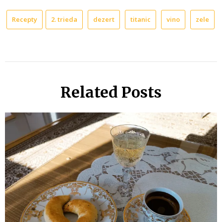
Recepty
2. trieda
dezert
titanic
vino
zele
Related Posts