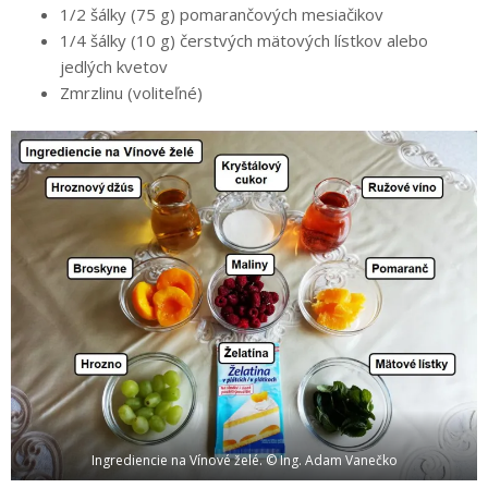
1/2 šálky (75 g) pomarančových mesiačikov
1/4 šálky (10 g) čerstvých mätových lístkov alebo
jedlých kvetov
Zmrzlinu (voliteľné)
Ingrediencie na Vínové želé. © Ing. Adam Vanečko