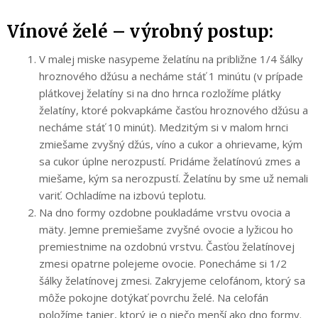
Vínové želé – výrobný postup:
V malej miske nasypeme želatínu na približne 1/4 šálky
hroznového džúsu a necháme stáť 1 minútu (v prípade
plátkovej želatíny si na dno hrnca rozložíme plátky
želatíny, ktoré pokvapkáme časťou hroznového džúsu a
necháme stáť 10 minút). Medzitým si v malom hrnci
zmiešame zvyšný džús, víno a cukor a ohrievame, kým
sa cukor úplne nerozpustí. Pridáme želatínovú zmes a
miešame, kým sa nerozpustí. Želatínu by sme už nemali
variť. Ochladíme na izbovú teplotu.
Na dno formy ozdobne poukladáme vrstvu ovocia a
mäty. Jemne premiešame zvyšné ovocie a lyžicou ho
premiestnime na ozdobnú vrstvu. Časťou želatínovej
zmesi opatrne polejeme ovocie. Ponecháme si 1/2
šálky želatínovej zmesi. Zakryjeme celofánom, ktorý sa
môže pokojne dotýkať povrchu želé. Na celofán
položíme tanier, ktorý je o niečo menší ako dno formy.