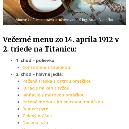
Vínové želé, moka káva a ružové víno. © Ing. Adam Vanečko
Večerné menu zo 14. apríla 1912 v
2. triede na Titanicu:
1. chod – polievka:
Consommé s tapiokou
2. chod – hlavné jedlá:
Pečená treska s ostrou omáčkou
Kuracie na karí s ryžou
Jahňacie s mätovou omáčkou
Pečená morka s brusnicovou omáčkou
Repové pyré
Zelený hrášok
Dusená ryža