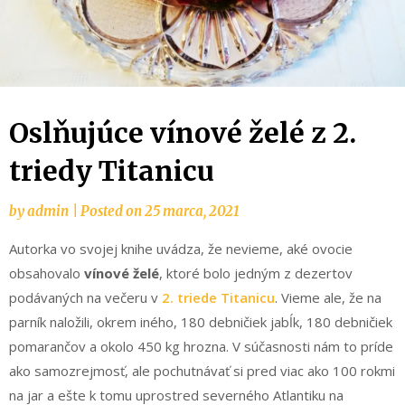
Oslňujúce vínové želé z 2.
triedy Titanicu
by
admin
|
Posted on
25 marca, 2021
Autorka vo svojej knihe uvádza, že nevieme, aké ovocie
obsahovalo
vínové želé
, ktoré bolo jedným z dezertov
podávaných na večeru v
2. triede Titanicu
. Vieme ale, že na
parník naložili, okrem iného, 180 debničiek jabĺk, 180 debničiek
pomarančov a okolo 450 kg hrozna. V súčasnosti nám to príde
ako samozrejmosť, ale pochutnávať si pred viac ako 100 rokmi
na jar a ešte k tomu uprostred severného Atlantiku na