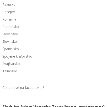
Rakúsko
Recepty
Romania
Rumunsko
Slovensko
Slovinsko
Španielsko
Spojené kráľovstvo
Švajčiarsko
Taliansko
Čo je nové na facebook-u?
Sledujte Adam Vanecko Traveller na Instagrame ;)